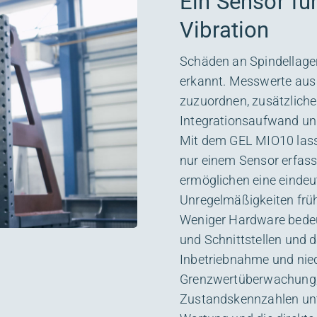
Ein Sensor fü
Vibration
Schäden an Spindellager
erkannt. Messwerte aus 
zuzuordnen, zusätzlich
Integrationsaufwand und
Mit dem
GEL MIO10
lass
nur einem Sensor erfas
ermöglichen eine eindeu
Unregelmäßigkeiten früh
Weniger Hardware bedeu
und Schnittstellen und d
Inbetriebnahme und nie
Grenzwertüberwachung, 
Zustandskennzahlen unte