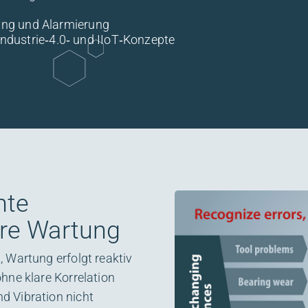
ung und Alarmierung
 Industrie‑4.0‑ und IIoT‑Konzepte
nte
re Wartung
 Wartung erfolgt reaktiv
hne klare Korrelation
d Vibration nicht