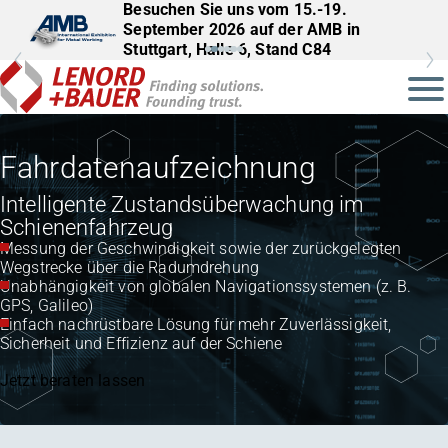
Besuchen Sie uns vom 15.-19.
Besuchen Sie uns vom 22.–25.
September 2026 auf der AMB in
September 2026 auf der InnoTrans in
Stuttgart, Halle 6, Stand C84
Berlin, Halle 27, Stand 561
Fahrdatenaufzeichnung
Intelligente Zustandsüberwachung im
Schienenfahrzeug
Messung der Geschwindigkeit sowie der zurückgelegten
Wegstrecke über die Radumdrehung
Unabhängigkeit von globalen Navigationssystemen (z. B.
GPS, Galileo)
Einfach nachrüstbare Lösung für mehr Zuverlässigkeit,
Sicherheit und Effizienz auf der Schiene
Jetzt beraten lassen