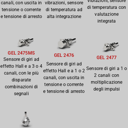
vibrazioni, sensore
canali, con uscita in
vibrazioni, sensore
di temperatura con
tensione o corrente
di temperatura ad
valutazione
e tensione di arresto
alta integrazione
integrata
GEL 2475MS
GEL 2476
GEL 2477
Sensore di giri ad
Sensore di giri ad
effetto Hall e a 3 o 4
Sensore di giri a 1 o
effetto Hall e a 1 o 2
canali, con le più
2 canali con
canali, con uscita in
disparate
moltiplicazione
tensione o corrente
combinazioni di
degli impulsi
e tensione di arresto
segnali