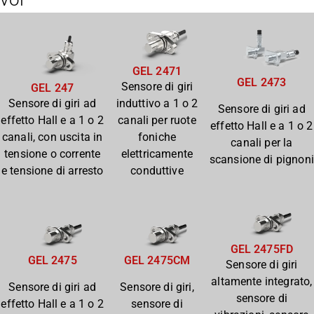
GEL 2471
GEL 2473
Sensore di giri
GEL 247
induttivo a 1 o 2
Sensore di giri ad
Sensore di giri ad
canali per ruote
effetto Hall e a 1 o 2
effetto Hall e a 1 o 2
foniche
canali, con uscita in
canali per la
elettricamente
tensione o corrente
scansione di pignoni
conduttive
e tensione di arresto
GEL 2475FD
GEL 2475
GEL 2475CM
Sensore di giri
altamente integrato,
Sensore di giri ad
Sensore di giri,
sensore di
effetto Hall e a 1 o 2
sensore di