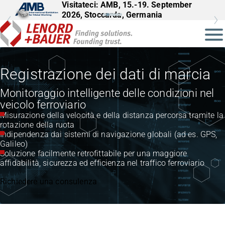
Visitateci: AMB, 15.-19. September
Visitateci: InnoTrans, 22.-25.09.2026,
2026, Stoccarda, Germania
Berlino, Germania
Registrazione dei dati di marcia
Monitoraggio intelligente delle condizioni nel
veicolo ferroviario
Misurazione della velocità e della distanza percorsa tramite la
rotazione della ruota
Indipendenza dai sistemi di navigazione globali (ad es. GPS,
Galileo)
Soluzione facilmente retrofittabile per una maggiore
affidabilità, sicurezza ed efficienza nel traffico ferroviario
Richiedere una consulenza