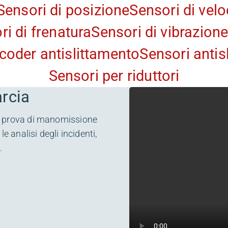
Sensori di posizione
Sensori di velo
ri di frenatura
Sensori di vibrazion
coder antislittamento
Sensori antis
Sensori per riduttori
arcia
 a prova di manomissione
le analisi degli incidenti,
.