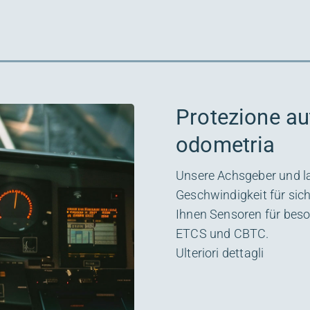
Protezione au
odometria
Unsere Achsgeber und la
Geschwindigkeit für sic
Ihnen Sensoren für beso
ETCS und CBTC.
Ulteriori dettagli