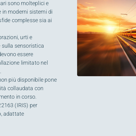
viari sono molteplici e
 in moderni sistemi di
fide complesse sia ai
razioni, urti e
sulla sensoristica
 devono essere
llazione limitato nel
.
non più disponibile pone
lità collaudata con
mento in corso.
22163 (IRIS) per
o, adattate