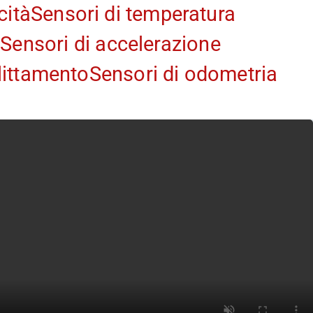
cità
Sensori di temperatura
e
Sensori di accelerazione
littamento
Sensori di odometria