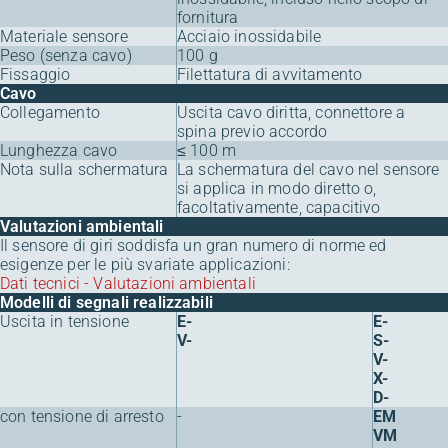
fornitura
Materiale sensore
Acciaio inossidabile
Peso (senza cavo)
100 g
Fissaggio
Filettatura di avvitamento
Cavo
Collegamento
Uscita cavo diritta, connettore a
spina previo accordo
Lunghezza cavo
≤ 100 m
Nota sulla schermatura
La schermatura del cavo nel sensore
si applica in modo diretto o,
facoltativamente, capacitivo
Valutazioni ambientali
Il sensore di giri soddisfa un gran numero di norme ed
esigenze per le più svariate applicazioni:
Dati tecnici - Valutazioni ambientali
Modelli di segnali realizzabili
Uscita in tensione
E-
E-
V-
S-
V-
X-
D-
con tensione di arresto
-
EM
VM