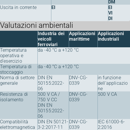
DM
Uscita in corrente
EI
EI
VI
DI
Valutazioni ambientali
Industria dei
Applicazioni
Applicazioni
veicoli
marittime
industriali
ferroviari
Temperatura
da -40 °C a +120 °C
operativa e
d'esercizio
Temperatura di
da -40 °C a +120 °C
stoccaggio
Norma di settore
DIN EN
DNV-CG-
in funzione
generale
50155:2022-
0339
dell’applicazio
06
ne
Resistenza di
500 V CA /
DNV-CG-
500 V CA
isolamento
750 V CC
0339
DIN EN
50155:2022-
06
Compatibilità
DIN EN 50121-
DNV-CG-
IEC 61000-6-
elettromagnetica
3-2:2017-11
0339
2:2016