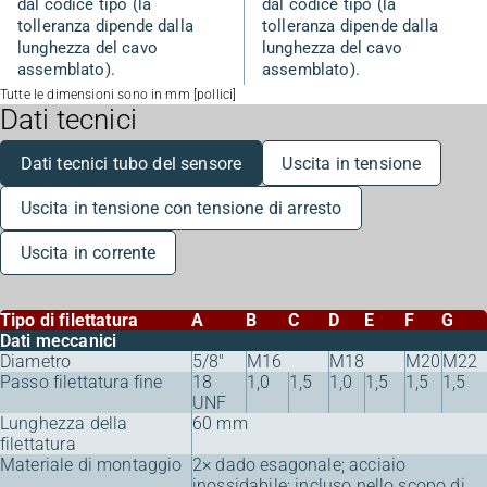
dal codice tipo (la
dal codice tipo (la
tolleranza dipende dalla
tolleranza dipende dalla
lunghezza del cavo
lunghezza del cavo
assemblato).
assemblato).
Tutte le dimensioni sono in mm [pollici]
Dati tecnici
Dati tecnici tubo del sensore
Uscita in tensione
Uscita in tensione con tensione di arresto
Uscita in corrente
Tipo di filettatura
A
B
C
D
E
F
G
Dati meccanici
Diametro
5/8"
M16
M18
M20
M22
Passo filettatura fine
18
1,0
1,5
1,0
1,5
1,5
1,5
UNF
Lunghezza della
60 mm
filettatura
Materiale di montaggio
2× dado esagonale; acciaio
inossidabile; incluso nello scopo di