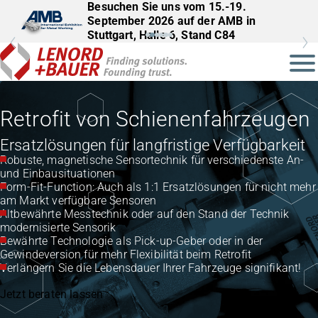
Besuchen Sie uns vom 15.-19.
Besuchen Sie uns vom 22.–25.
September 2026 auf der AMB in
September 2026 auf der InnoTrans in
Stuttgart, Halle 6, Stand C84
Berlin, Halle 27, Stand 561
Retrofit von Schienenfahrzeugen
Ersatzlösungen für langfristige Verfügbarkeit
Robuste, magnetische Sensortechnik für verschiedenste An-
und Einbausituationen
Form-Fit-Function: Auch als 1:1 Ersatzlösungen für nicht mehr
am Markt verfügbare Sensoren
Altbewährte Messtechnik oder auf den Stand der Technik
modernisierte Sensorik
Bewährte Technologie als Pick-up-Geber oder in der
Gewindeversion für mehr Flexibilität beim Retrofit
Verlängern Sie die Lebensdauer Ihrer Fahrzeuge signifikant!
Jetzt beraten lassen