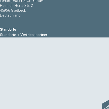
Lenord, Bauer & Co. GmbH
Heinrich-Hertz-Str. 2
45966 Gladbeck
Deutschland
Standorte
Standorte + Vertriebspartner