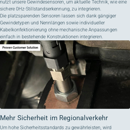
nutzt unsere
Gewindesensoren
, um aktuelle Technik, wie eine
sichere 0Hz-Stillstandserkennung, zu integrieren.
Die platzsparenden Sensoren lassen sich dank gängiger
Gewindetypen und Nennlängen sowie individueller
Kabelkonfektionierung ohne mechanische Anpassungen
einfach in bestehende Konstruktionen integrieren.
Mehr Sicherheit im Regionalverkehr
Um hohe Sicherheitsstandards zu gewährleisten, wird