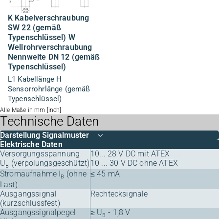
K Kabelverschraubung
SW 22 (gemäß
Typenschlüssel) W
Wellrohrverschraubung
Nennweite DN 12 (gemäß
Typenschlüssel)
L1 Kabellänge H
Sensorrohrlänge (gemäß
Typenschlüssel)
Alle Maße in mm [inch]
Technische Daten
Darstellung Signalmuster
Elektrische Daten
Versorgungsspannung
10... 28 V DC mit ATEX
U
(verpolungsgeschützt)
10 ... 30 V DC ohne ATEX
B
Stromaufnahme I
(ohne
≤ 45 mA
B
Last)
Ausgangssignal
Rechtecksignale
(kurzschlussfest)
Ausgangssignalpegel
≥ U
- 1,8 V
B