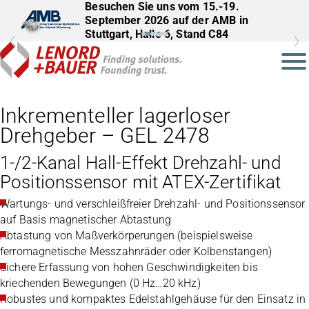
Besuchen Sie uns vom 15.-19.
Besuchen Sie uns vom 22.–25.
September 2026 auf der AMB in
September 2026 auf der InnoTrans in
Stuttgart, Halle 6, Stand C84
Berlin, Halle 27, Stand 561
Inkrementeller lagerloser
Drehgeber – GEL 2478
1-/2-Kanal Hall-Effekt Drehzahl- und
Positionssensor mit ATEX-Zertifikat
Wartungs- und verschleißfreier Drehzahl- und Positionssensor
auf Basis magnetischer Abtastung
Abtastung von Maßverkörperungen (beispielsweise
ferromagnetische Messzahnräder oder Kolbenstangen)
Sichere Erfassung von hohen Geschwindigkeiten bis
kriechenden Bewegungen (0 Hz…20 kHz)
Robustes und kompaktes Edelstahlgehäuse für den Einsatz in