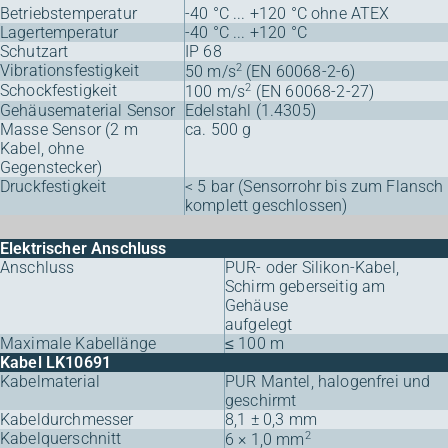
Betriebstemperatur
-40 °C ... +120 °C ohne ATEX
Lagertemperatur
-40 °C ... +120 °C
Schutzart
IP 68
Vibrationsfestigkeit
2
50 m/s
(EN 60068-2-6)
Schockfestigkeit
2
100 m/s
(EN 60068-2-27)
Gehäusematerial Sensor
Edelstahl (1.4305)
Masse Sensor (2 m
ca. 500 g
Kabel, ohne
Gegenstecker)
Druckfestigkeit
< 5 bar (Sensorrohr bis zum Flansch
komplett geschlossen)
Elektrischer Anschluss
Anschluss
PUR- oder Silikon-Kabel,
Schirm geberseitig am
Gehäuse
aufgelegt
Maximale Kabellänge
≤ 100 m
Kabel LK10691
Kabelmaterial
PUR Mantel, halogenfrei und
geschirmt
Kabeldurchmesser
8,1 ± 0,3 mm
Kabelquerschnitt
2
6 × 1,0 mm