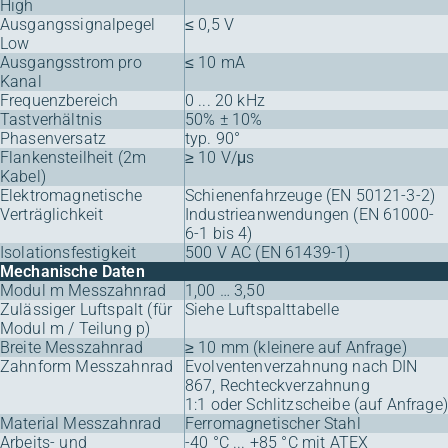
High
Ausgangssignalpegel
≤ 0,5 V
Low
Ausgangsstrom pro
≤ 10 mA
Kanal
Frequenzbereich
0 ... 20 kHz
Tastverhältnis
50% ± 10%
Phasenversatz
typ. 90°
Flankensteilheit (2m
≥ 10 V/μs
Kabel)
Elektromagnetische
Schienenfahrzeuge (EN 50121-3-2)
Verträglichkeit
Industrieanwendungen (EN 61000-
6-1 bis 4)
Isolationsfestigkeit
500 V AC (EN 61439-1)
Mechanische Daten
Modul m Messzahnrad
1,00 … 3,50
Zulässiger Luftspalt (für
Siehe Luftspalttabelle
Modul m / Teilung p)
Breite Messzahnrad
≥ 10 mm (kleinere auf Anfrage)
Zahnform Messzahnrad
Evolventenverzahnung nach DIN
867, Rechteckverzahnung
1:1 oder Schlitzscheibe (auf Anfrage)
Material Messzahnrad
Ferromagnetischer Stahl
Arbeits- und
-40 °C ... +85 °C mit ATEX