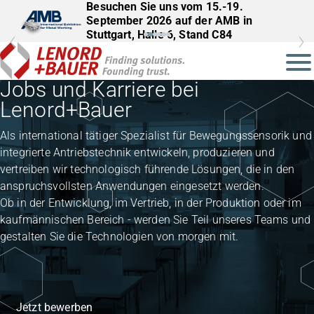
Besuchen Sie uns vom 15.-19.
Besuchen Sie uns vom 22.–25.
September 2026 auf der AMB in
September 2026 auf der InnoTrans in
Stuttgart, Halle 6, Stand C84
Berlin, Halle 27, Stand 561
Jobs und Karriere bei
Lenord+Bauer
Als international tätiger Spezialist für Bewegungssensorik und
integrierte Antriebstechnik entwickeln, produzieren und
vertreiben wir technologisch führende Lösungen, die in den
anspruchsvollsten Anwendungen eingesetzt werden.
Ob in der Entwicklung, im Vertrieb, in der Produktion oder im
kaufmännischen Bereich - werden Sie Teil unseres Teams und
gestalten Sie die Technologien von morgen mit.
Jetzt bewerben