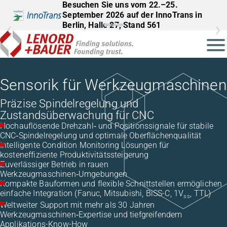
Besuchen Sie uns vom 22.–25.
September 2026 auf der InnoTrans in
Berlin, Halle 27, Stand 561
Sensorik für Werkzeugmaschinen
Präzise Spindelregelung und
Zustandsüberwachung für CNC
Hochauflösende Drehzahl‑ und Positionssignale für stabile
CNC‑Spindelregelung und optimale Oberflächenqualität
Intelligente Condition Monitoring Lösungen für
kosteneffiziente Produktivitätssteigerung
Zuverlässiger Betrieb in rauen
Werkzeugmaschinen‑Umgebungen
Kompakte Bauformen und flexible Schnittstellen ermöglichen
einfache Integration (Fanuc, Mitsubishi, BiSS-C, 1V
, TTL)
ss
Weltweiter Support mit mehr als 30 Jahren
Werkzeugmaschinen‑Expertise und tiefgreifendem
Applikations-Know-How