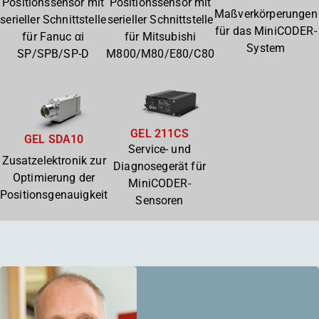
Positionssensor mit
Positionssensor mit
Maßverkörperungen
serieller Schnittstelle
serieller Schnittstelle
für das MiniCODER-
für Fanuc αi
für Mitsubishi
System
SP/SPB/SP-D
M800/M80/E80/C80
GEL 211CS
GEL SDA10
Service- und
Zusatzelektronik zur
Diagnosegerät für
Optimierung der
MiniCODER-
Positionsgenauigkeit
Sensoren