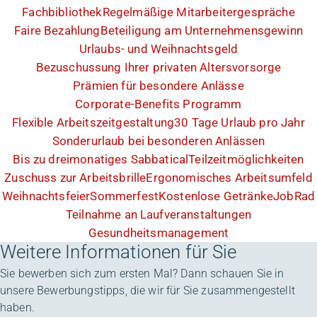
Fachbibliothek
Regelmäßige Mitarbeitergespräche
Faire Bezahlung
Beteiligung am Unternehmensgewinn
Urlaubs- und Weihnachtsgeld
Bezuschussung Ihrer privaten Altersvorsorge
Prämien für besondere Anlässe
Corporate-Benefits Programm
Flexible Arbeitszeitgestaltung
30 Tage Urlaub pro Jahr
Sonderurlaub bei besonderen Anlässen
Bis zu dreimonatiges Sabbatical
Teilzeitmöglichkeiten
Zuschuss zur Arbeitsbrille
Ergonomisches Arbeitsumfeld
Weihnachtsfeier
Sommerfest
Kostenlose Getränke
JobRad
Teilnahme an Laufveranstaltungen
Gesundheitsmanagement
Weitere Informationen für Sie
Sie bewerben sich zum ersten Mal? Dann schauen Sie in
unsere Bewerbungstipps, die wir für Sie zusammengestellt
haben.