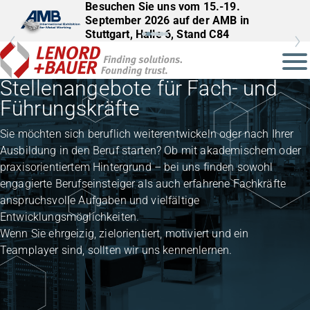
Besuchen Sie uns vom 15.-19.
Besuchen Sie uns vom 22.–25.
September 2026 auf der AMB in
September 2026 auf der InnoTrans in
Stuttgart, Halle 6, Stand C84
Berlin, Halle 27, Stand 561
Stellenangebote für Fach- und
Führungskräfte
Sie möchten sich beruflich weiterentwickeln oder nach Ihrer
Ausbildung in den Beruf starten? Ob mit akademischem oder
praxisorientiertem Hintergrund – bei uns finden sowohl
engagierte Berufseinsteiger als auch erfahrene Fachkräfte
anspruchsvolle Aufgaben und vielfältige
Entwicklungsmöglichkeiten.
Wenn Sie ehrgeizig, zielorientiert, motiviert und ein
Teamplayer sind, sollten wir uns kennenlernen.