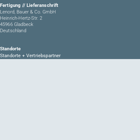
Fertigung // Lieferanschrift
Lenord, Bauer & Co. GmbH
Heinrich-Hertz-Str. 2
45966 Gladbeck
Deutschland
Standorte
Standorte + Vertriebspartner