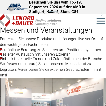
Besuchen Sie uns vom 15.-19.
Besuchen Sie uns vom 22.–25.
September 2026 auf der AMB in
September 2026 auf der InnoTrans in
Stuttgart, Halle 6, Stand C84
Berlin, Halle 27, Stand 561
Messen und Veranstaltungen
Entdecken Sie unsere Produkte und Lösungen live vor Ort auf
den wichtigsten Fachmessen!
Persönliche Beratung zu Sensoren und Positioniersystemen
Gezielter Austausch mit unseren Experten
Einblick in aktuelle Trends und Zukunftsthemen der Branche
Wir freuen uns darauf, Sie an unserem Messestand zu
begrüßen. Vereinbaren Sie direkt einen Gesprächstermin mit
uns!