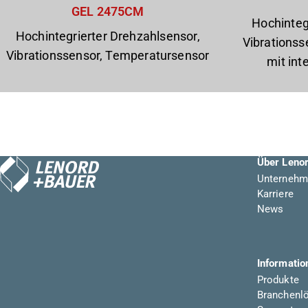
GEL 2475CM
Hochinteg
Hochintegrierter Drehzahlsensor,
Vibrations
Vibrationssensor, Temperatursensor
mit int
Über Leno
Unternehm
Karriere
News
Informatio
Produkte
Branchenl