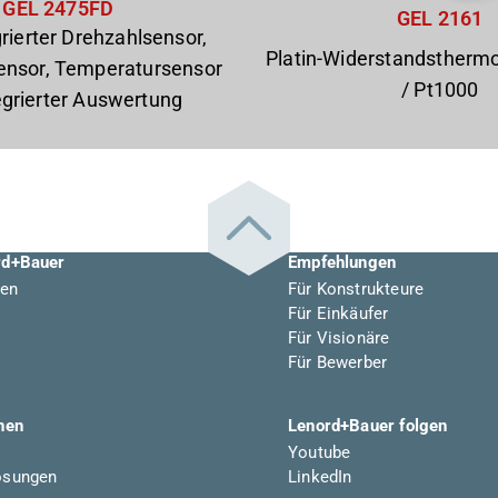
GEL 2475FD
GEL 2161
rierter Drehzahlsensor,
Platin-Widerstandstherm
sensor, Temperatursensor
/ Pt1000
egrierter Auswertung
rd+Bauer
Empfehlungen
en
Für Konstrukteure
Für Einkäufer
Für Visionäre
Für Bewerber
nen
Lenord+Bauer folgen
Youtube
ösungen
LinkedIn