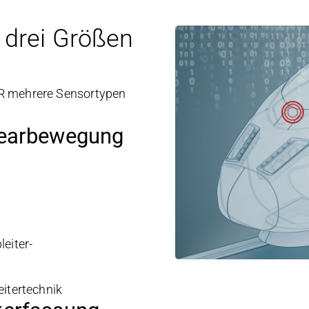
drei Größen
ER mehrere Sensortypen
nearbewegung
eiter-
eitertechnik