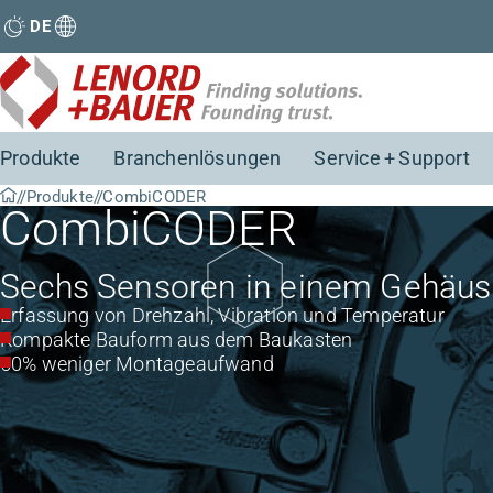
DE
Produkte
Branchenlösungen
Service + Support
Produkte
CombiCODER
CombiCODER
Sechs Sensoren in einem Gehäus
Erfassung von Drehzahl, Vibration und Temperatur
Kompakte Bauform aus dem Baukasten
50% weniger Montageaufwand