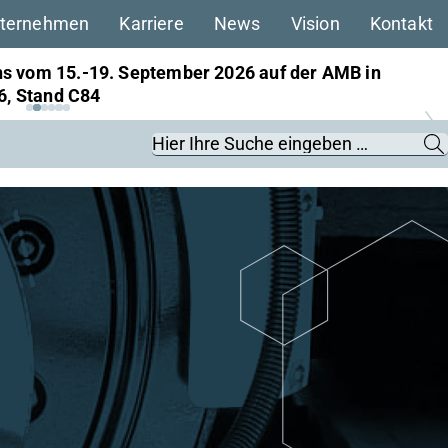
ternehmen
Karriere
News
Vision
Kontakt
s vom 15.-19. September 2026 auf der AMB in
ns vom 22.–25. September 2026 auf der InnoTrans
 6, Stand C84
 27, Stand 561
Suchbegriffe