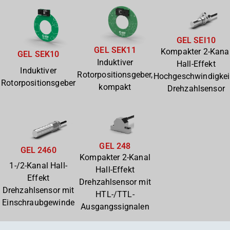
GEL SEI10
GEL SEK11
Kompakter 2-Kana
GEL SEK10
Induktiver
Hall-Effekt
Induktiver
Rotorpositionsgeber,
Hochgeschwindigkei
Rotorpositionsgeber
kompakt
Drehzahlsensor
GEL 248
GEL 2460
Kompakter 2-Kanal
1-/2-Kanal Hall-
Hall-Effekt
Effekt
Drehzahlsensor mit
Drehzahlsensor mit
HTL-/TTL-
Einschraubgewinde
Ausgangssignalen