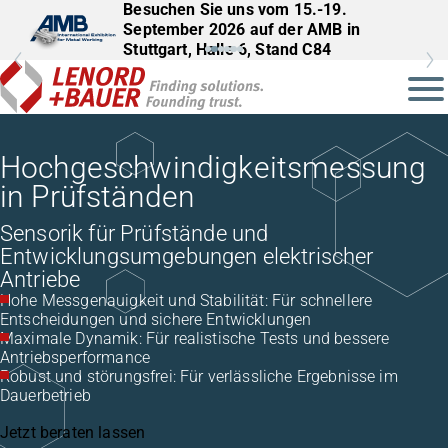
Besuchen Sie uns vom 15.-19.
Besuchen Sie uns vom 22.–25.
September 2026 auf der AMB in
September 2026 auf der InnoTrans in
Stuttgart, Halle 6, Stand C84
Berlin, Halle 27, Stand 561
Hochgeschwindigkeitsmessung
in Prüfständen
Sensorik für Prüfstände und
Entwicklungsumgebungen elektrischer
Antriebe
Hohe Messgenauigkeit und Stabilität: Für schnellere
Entscheidungen und sichere Entwicklungen
Maximale Dynamik: Für realistische Tests und bessere
Antriebsperformance
Robust und störungsfrei: Für verlässliche Ergebnisse im
Dauerbetrieb
Jetzt beraten lassen