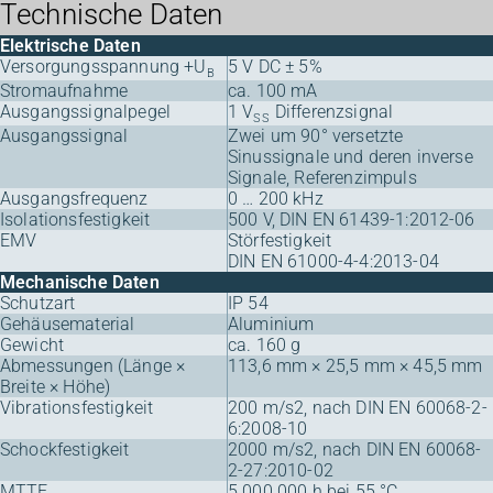
Technische Daten
Elektrische Daten
Versorgungsspannung +U
5 V DC ± 5%
B
Stromaufnahme
ca. 100 mA
Ausgangssignalpegel
1 V
Differenzsignal
SS
Ausgangssignal
Zwei um 90° versetzte
Sinussignale und deren inverse
Signale, Referenzimpuls
Ausgangsfrequenz
0 … 200 kHz
Isolationsfestigkeit
500 V, DIN EN 61439-1:2012-06
EMV
Störfestigkeit
DIN EN 61000-4-4:2013-04
Mechanische Daten
Schutzart
IP 54
Gehäusematerial
Aluminium
Gewicht
ca. 160 g
Abmessungen (Länge ×
113,6 mm × 25,5 mm × 45,5 mm
Breite × Höhe)
Vibrationsfestigkeit
200 m/s2, nach DIN EN 60068-2-
6:2008-10
Schockfestigkeit
2000 m/s2, nach DIN EN 60068-
2-27:2010-02
MTTF
5.000.000 h bei 55 °C