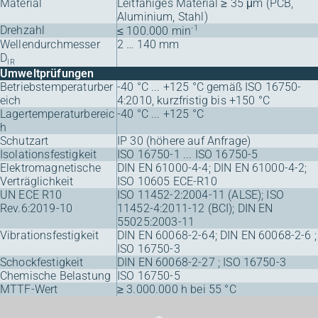
Material
Leitfähiges Material ≥ 35 μm (PCB,
Aluminium, Stahl)
Drehzahl
-1
≤ 100.000 min
Wellendurchmesser
2 … 140 mm
D
IR
Umweltprüfungen
Betriebstemperaturber
-40 °C ... +125 °C gemäß ISO 16750-
eich
4:2010, kurzfristig bis +150 °C
Lagertemperaturbereic
-40 °C ... +125 °C
h
Schutzart
IP 30 (höhere auf Anfrage)
Isolationsfestigkeit
ISO 16750-1 ... ISO 16750-5
Elektromagnetische
DIN EN 61000-4-4; DIN EN 61000-4-2;
Verträglichkeit
ISO 10605 ECE-R10
UN ECE R10
ISO 11452-2:2004-11 (ALSE); ISO
Rev.6:2019-10
11452-4:2011-12 (BCI); DIN EN
55025:2003-11
Vibrationsfestigkeit
DIN EN 60068-2-64; DIN EN 60068-2-6 ;
ISO 16750-3
Schockfestigkeit
DIN EN 60068-2-27 ; ISO 16750-3
Chemische Belastung
ISO 16750-5
MTTF-Wert
≥ 3.000.000 h bei 55 °C