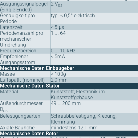
Ausgangssignalpegel
2 V
SS
(Single Ended)
Genauigkeit pro
typ. < 0,5° elektrisch
Periode
Latenzzeit
< 5 μs
Periodenanzahl pro
1 ... 64
mechanischer
Umdrehung
Frequenzbereich
0 ... 10 kHz
Empfohlener
< 5mA
Ausgangsstrom
Mechanische Daten Einbaugeber
Masse
< 100g
Luftspatlt (nominell)
2,0 mm
Mechanische Daten Stator
Material
Kunststoff; Elektronik im
Kunststoffgehäuse
Außendurchmesser
49 … 200 mm
D
OS
Befestigungsarten
Schraubbefestigung, Klebung,
Klemmung
Axiale Bauhöhe
mindestens 12,1 mm
Mechanische Daten Rotor