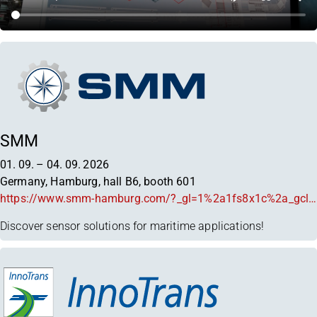
SMM
01. 09.
–
04. 09. 2026
Germany, Hamburg, hall B6, booth 601
https://www.smm-hamburg.com/?_gl=1%2a1fs8x1c%2a_gcl_au%2aMTAwOTQ0NjcxNi4xNzY4MjI3NTEy
Discover sensor solutions for maritime applications!