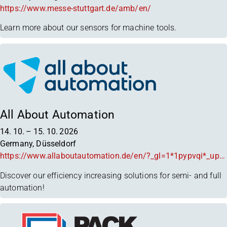
https://www.messe-stuttgart.de/amb/en/
Learn more about our sensors for machine tools.
All About Automation
14. 10.
–
15. 10. 2026
Germany, Düsseldorf
https://www.allaboutautomation.de/en/?_gl=1*1pypvqi*_up*MQ..*_ga*Mzk5MDYwMjM0LjE3NjkxNzM2MzE.*_ga_ZTGSPGW1QL*czE3NjkxNzM2MzAkbzEkZzAkdDE3NjkxNzM2MzAkajYwJGwwJGgw
Discover our efficiency increasing solutions for semi- and full
automation!