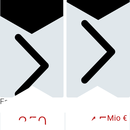
Facts & Figures
250
45
Mio €