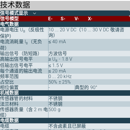
技术数据
信号模式显示
信号模型
E-
S-
V-
X-
电气数据
电源电压 U
（反极性
10 ... 20 V DC（10 ... 30 V DC 敬请咨
B
询）
保护）
电流消耗量 I
（无负
≤ 40 mA
B
荷）
输出信号（防短路）
方波信号
高输出信号电平
≥ U
- 1.8 V
B
低输出信号电平
≤ 1.5 V
每个通道的输出电流
≤ 20 mA
频率范围
0 ... 20 kHz
占空比
50% ± 25%
相位偏置
-
典型的 90°
机械数据
传感器管的材料
不锈钢
法兰材料
不锈钢
传感器质量（含 2 m 电
500 g
缆）
电缆数据
电缆
不含卤素且已屏蔽