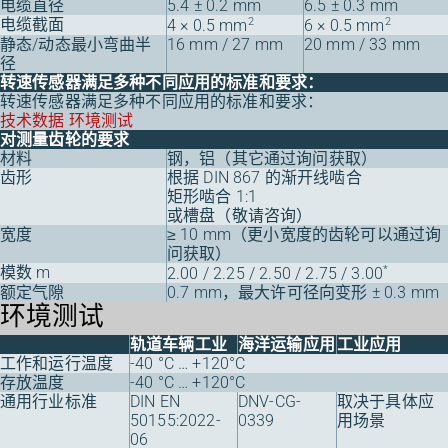
电缆直径
5.4 ± 0.2 mm
6.5 ± 0.3 mm
电缆截面
2
2
4 × 0.5 mm
6 × 0.5 mm
静态/动态最小弯曲半
16 mm / 27 mm
20 mm / 33 mm
径
转速传感器满足多种不同应用的标准和要求：
转速传感器满足多种不同应用的标准和要求：
技术数据 环境测试
对测量齿轮的要求
材料
钢，铝（其它通过询问获取）
齿形
根据 DIN 867 的渐开线啮合
矩形啮合 1:1
或槽盘（敬请咨询）
宽度
≥ 10 mm（更小宽度的齿轮可以通过询
问获取）
模数 m
*
2.00 / 2.25 / 2.50 / 2.75 / 3.00
额定气隙
0.7 mm，最大许可径向变形 ± 0.3 mm
环境测试
轨道车辆工业
海洋运输应用
工业应用
工作和运行温度
-40 °C … +120°C
存放温度
-40 °C … +120°C
通用行业标准
DIN EN
DNV-CG-
取决于具体应
50155:2022-
0339
用场景
06