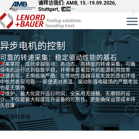
请拜访我们: AMB, 15.-19.09.2026,
请拜访我们: InnoTrans, 22.-25.09.2026,
Stuttgart, 德国
Berlin, 德国
异步电机的控制
可靠的转速采集：稳定驱动性能的基石
完美掌控，成就卓越驱动：高动态、高精度的转速采集，可确
保电机运行达到极致平稳，并带来显著提升的能源利用效率
稳健表现，无惧极端严酷：在传统传感器容易失效的恶劣环境
中依然表现可靠——即便面对高温、振动和强电磁场的严酷考验
也毫无惧色
零维护，最大化提升运行时间：全采用无接触、无磨损的设
计，不仅能最大程度提升设备的可用性，更能确保运营成本持
久低廉
立即获取咨询