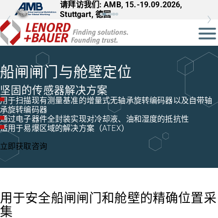
请拜访我们: AMB, 15.-19.09.2026,
请拜访我们: InnoTrans, 22.-25.09.2026,
Stuttgart, 德国
Berlin, 德国
船闸闸门与舱壁定位
坚固的传感器解决方案
用于扫描现有测量基准的增量式无轴承旋转编码器以及自带轴
承旋转编码器
通过电子器件全封装实现对冷却液、油和湿度的抵抗性
适用于易爆区域的解决方案（ATEX）
立即获取咨询
用于安全船闸闸门和舱壁的精确位置采
集