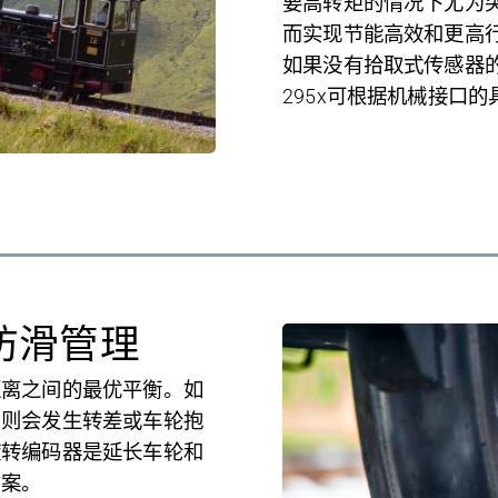
要高转矩的情况下尤为
而实现节能高效和更高
如果没有拾取式传感器
295x
可根据机械接口的
防滑管理
距离之间的最优平衡。如
，则会发生转差或车轮抱
旋转编码器是延长车轮和
方案。