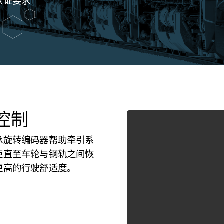
认证要求
控制
承旋转编码器帮助牵引系
矩直至车轮与钢轨之间恢
更高的行驶舒适度。