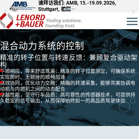
请拜访我们: AMB, 15.-19.09.2026,
请拜访我们: InnoTrans, 22.-25.09.2026,
Stuttgart, 德国
Berlin, 德国
混合动力系统的控制
精准的转子位置与转速反馈：兼顾复合驱动架
构
平顺响应，带来舒适驾乘：精准的转子位置测定，可确保系统
实现即时、无顿挫的顺畅加速
高效协同，优化动力交融：精确的转速采集，能够完美协调电
动机与内燃机之间的动态配合
卓越性能，坚守行车品质：高可靠性的传感器技术，可提供持
久稳定的信号输出，从而保障始终如一的高品质驾驶体验
立即获取咨询