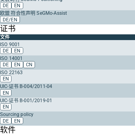
DE
EN
欧盟 符合性声明 SeGMo-Assist
DE/EN
证书
文件
ISO 9001
DE
EN
ISO 14001
DE
EN
CN
ISO 22163
EN
UIC-证书 B-004/2011-04
EN
UIC-证书 B-001/2019-01
EN
Sourcing policy
DE
EN
软件