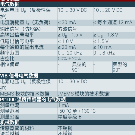
电气数据
电源电压 U
（反极性保
10 ... 30 V DC
10 ... 20 V DC
B
护）
电流消耗量 I
（无负荷）
≤ 30 mA
≤ 每个通道 12 mA
B
输出信号（防短路）
方波信号
高输出信号电平
≥ U
- 1.5 V
≥ U
- 1.8 V
B
B
低输出信号电平
≤ 1.0 V
≤ 1.5 V
每个通道的输出电流
≤ 20 mA
≤ 10 mA
频率范围
0 ... 20 kHz
0 ... 8 kHz
占空比
50% ± 20%
相位偏置
-
典型的
-
典型的
90°
90°
VIB 信号电气数据
电源电压 U
（反极性保
10 ... 30 V DC
B
护）
MEMS 模块的技术数据
„MEMS 模块的技术数据“
Pt1000 温度传感器的电气数据
测量电流
1 mA
测量范围
-50 °C 至 +130 °C
测量公差
精度等级 B
机械数据
传感器管的材料
不锈钢
法兰材料
不锈钢