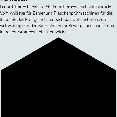
Lenord+Bauer blickt auf 60 Jahre Firmengeschichte zurück:
Vom Anbieter für Zähler und Flaschenprüfmaschinen für die
Industrie des Ruhrgebiets hat sich das Unternehmen zum
weltweit agierenden Spezialisten für Bewegungssensorik und
integrierte Antriebstechnik entwickelt.