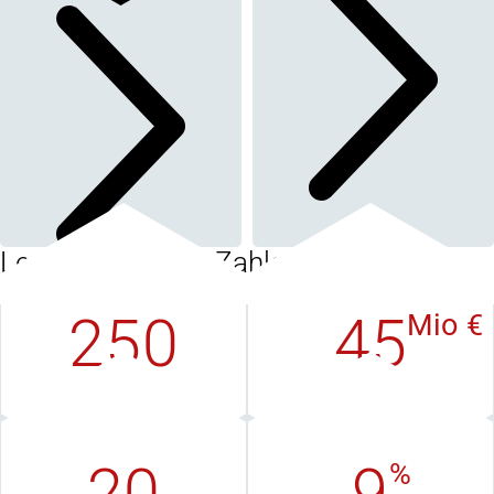
Lenord+Bauer in Zahlen
250
45
Mio €
Mitarbeiter
Umsatz
weltweit
in EUR
20
9
%