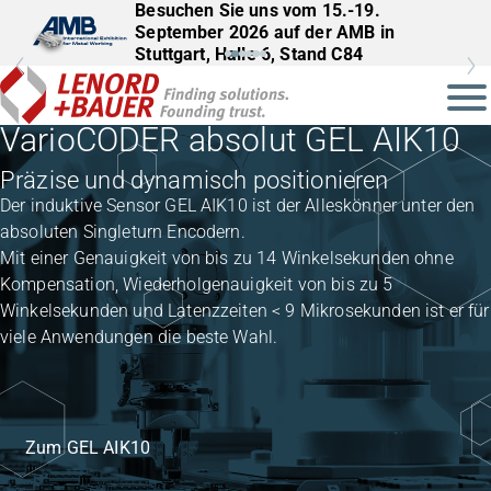
Besuchen Sie uns vom 22.–25.
September 2026 auf der InnoTrans in
Berlin, Halle 27, Stand 561
VarioCODER absolut GEL AIK10
Präzise und dynamisch positionieren
Der induktive Sensor GEL AIK10 ist der Alleskönner unter den
absoluten Singleturn Encodern.
Mit einer Genauigkeit von bis zu 14 Winkelsekunden ohne
Kompensation, Wiederholgenauigkeit von bis zu 5
Winkelsekunden und Latenzzeiten < 9 Mikrosekunden ist er für
viele Anwendungen die beste Wahl.
Zum GEL AIK10