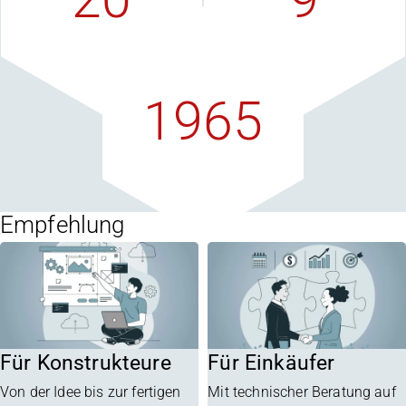
Vertriebspartner
F+E-Quote
weltweit
in Prozent
1965
in Oberhausen
gegründet
Empfehlung
Für Konstrukteure
Für Einkäufer
Von der Idee bis zur fertigen
Mit technischer Beratung auf