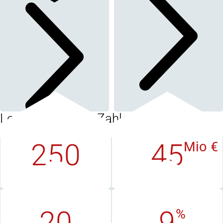
Lenord+Bauer in Zahlen
250
45
Mio €
Mitarbeiter
Umsatz
weltweit
in EUR
20
9
%