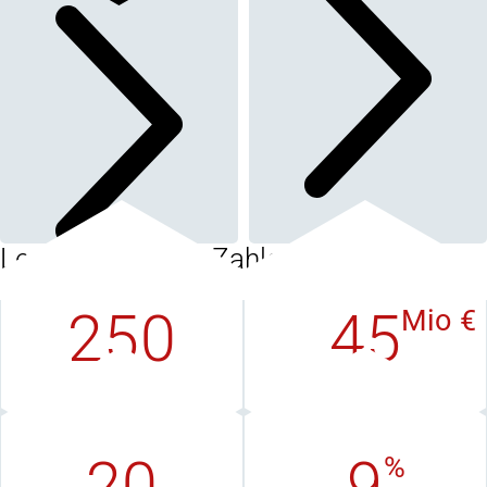
Lenord+Bauer in Zahlen
250
45
Mio €
Mitarbeiter
Umsatz
weltweit
in EUR
20
9
%