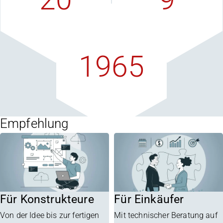
Vertriebspartner
F+E-Quote
weltweit
in Prozent
1965
in Oberhausen
gegründet
Empfehlung
Für Konstrukteure
Für Einkäufer
Von der Idee bis zur fertigen
Mit technischer Beratung auf