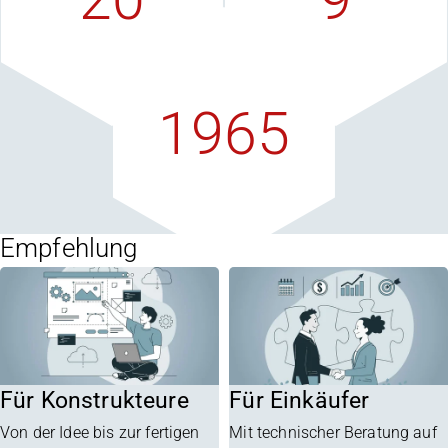
Vertriebspartner
F+E-Quote
weltweit
in Prozent
1965
in Oberhausen
gegründet
Empfehlung
Für Konstrukteure
Für Einkäufer
Von der Idee bis zur fertigen
Mit technischer Beratung auf