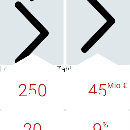
Lenord+Bauer in Zahlen
250
45
Mio €
Mitarbeiter
Umsatz
weltweit
in EUR
20
9
%