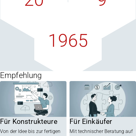
Vertriebspartner
F+E-Quote
weltweit
in Prozent
1965
in Oberhausen
gegründet
Empfehlung
Für Konstrukteure
Für Einkäufer
Von der Idee bis zur fertigen
Mit technischer Beratung auf