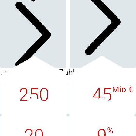
Lenord+Bauer in Zahlen
250
45
Mio €
Mitarbeiter
Umsatz
weltweit
in EUR
20
9
%