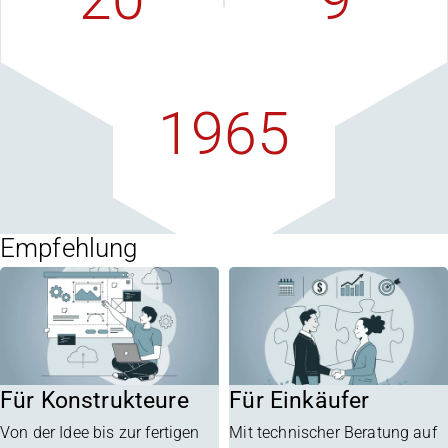
Vertriebspartner
F+E-Quote
weltweit
in Prozent
1965
in Oberhausen
gegründet
Empfehlung
Für Konstrukteure
Für Einkäufer
Von der Idee bis zur fertigen
Mit technischer Beratung auf