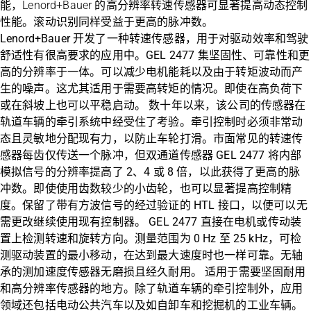
能，Lenord+Bauer 的高分辨率转速传感器可显著提高动态控制
性能。滚动识别同样受益于更高的脉冲数。
Lenord+Bauer 开发了一种转速传感器，用于对驱动效率和驾驶
舒适性有很高要求的应用中。GEL 2477 集坚固性、可靠性和更
高的分辨率于一体。可以减少电机能耗以及由于转矩波动而产
生的噪声。这尤其适用于需要高转矩的情况。即使在高负荷下
或在斜坡上也可以平稳启动。 数十年以来，该公司的传感器在
轨道车辆的牵引系统中经受住了考验。牵引控制时必须非常动
态且灵敏地分配现有力，以防止车轮打滑。市面常见的转速传
感器每齿仅传送一个脉冲，但双通道传感器 GEL 2477 将内部
模拟信号的分辨率提高了 2、4 或 8 倍，以此获得了更高的脉
冲数。即使使用齿数较少的小齿轮，也可以显著提高控制精
度。保留了带有方波信号的经过验证的 HTL 接口，以便可以无
需更改继续使用现有控制器。 GEL 2477 直接在电机或传动装
置上检测转速和旋转方向。测量范围为 0 Hz 至 25 kHz，可检
测驱动装置的最小移动，在达到最大速度时也一样可靠。无轴
承的测加速度传感器无磨损且经久耐用。 适用于需要坚固耐用
和高分辨率传感器的地方。除了轨道车辆的牵引控制外，应用
领域还包括电动公共汽车以及如自卸车和挖掘机的工业车辆。