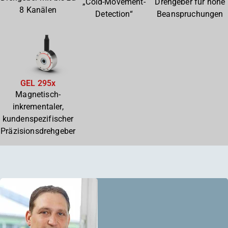
„Cold-Movement-
Drehgeber für hohe
8 Kanälen
Detection“
Beanspruchungen
GEL 295x
Magnetisch-
inkrementaler,
kundenspezifischer
Präzisionsdrehgeber