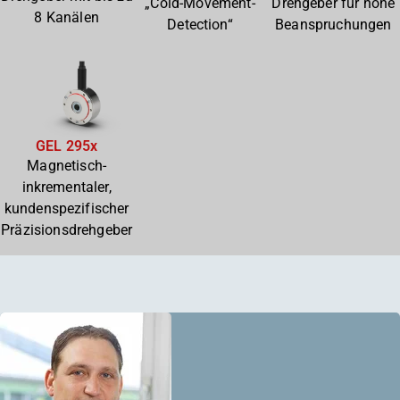
„Cold-Movement-
Drehgeber für hohe
8 Kanälen
Detection“
Beanspruchungen
GEL 295x
Magnetisch-
inkrementaler,
kundenspezifischer
Präzisionsdrehgeber