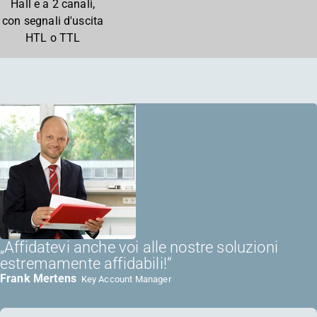
Hall e a 2 canali,
con segnali d'uscita
HTL o TTL
„Affidatevi anche voi alle nostre soluzioni
estremamente affidabili!“
Frank Mertens
Key Account Manager