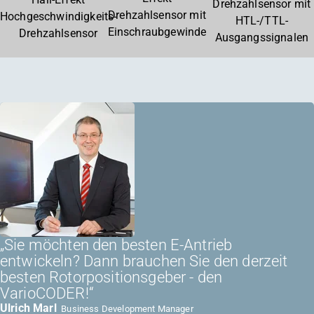
Drehzahlsensor mit
Drehzahlsensor mit
Hochgeschwindigkeits-
HTL-/TTL-
Einschraubgewinde
Drehzahlsensor
Ausgangssignalen
„Sie möchten den besten E-Antrieb
entwickeln? Dann brauchen Sie den derzeit
besten Rotorpositionsgeber - den
VarioCODER!“
Ulrich Marl
Business Development Manager