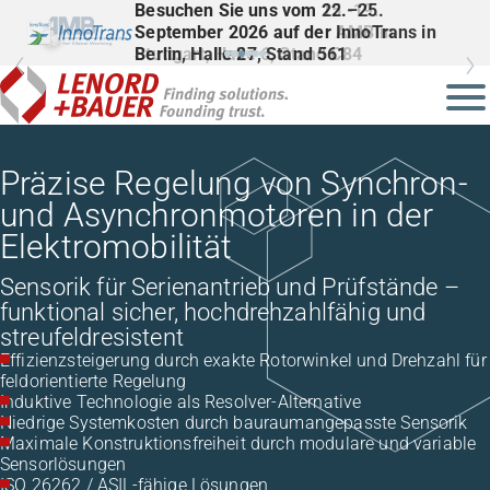
Besuchen Sie uns vom 22.–25.
September 2026 auf der InnoTrans in
Berlin, Halle 27, Stand 561
Präzise Regelung von Synchron-
und Asynchronmotoren in der
Elektromobilität
Sensorik für Serienantrieb und Prüfstände –
funktional sicher, hochdrehzahlfähig und
streufeldresistent
Effizienzsteigerung durch exakte Rotorwinkel und Drehzahl für
feldorientierte Regelung
Induktive Technologie als Resolver-Alternative
Niedrige Systemkosten durch bauraumangepasste Sensorik
Maximale Konstruktionsfreiheit durch modulare und variable
Sensorlösungen
ISO 26262 / ASIL-fähige Lösungen